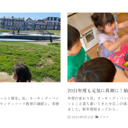
2021年度も元気に真剣に！
ーニ１期生。私、カーサ・デ・バン
年度の変わり目、カーサ・デ・バン
モンテッソーリ教育の継続と、多様
っとこさ落ち着いてきた今日この頃
ました。新年度始まってから...
2021年5月12日
ブログ