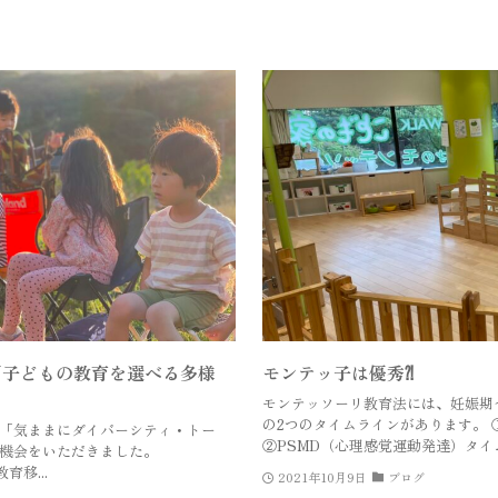
「子どもの教育を選べる多様
モンテッ子は優秀⁈
モンテッソーリ教育法には、妊娠期
の2つのタイムラインがあります。
り「気ままにダイバーシティ・トー
②PSMD（心理感覚運動発達）タイムラ
機会をいただきました。
教育移...
2021年10月9日
ブログ