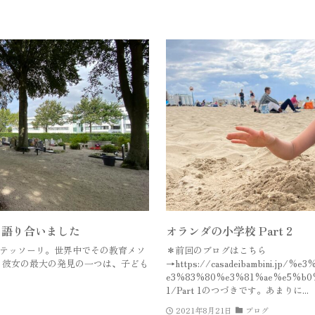
と語り合いました
オランダの小学校 Part 2
テッソーリ。世界中でその教育メソ
＊前回のブログはこちら
 彼女の最大の発見の一つは、子ども
→https://casadeibambini.jp
e3%83%80%e3%81%ae%e5%b0%
1/Part 1のつづきです。あまりに...
2021年8月21日
ブログ