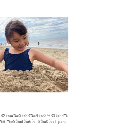
/%e3%82%aa%e3%83%a9%e3%83%b3%
8f%e5%ad%a6%e6%a0%a1-part-