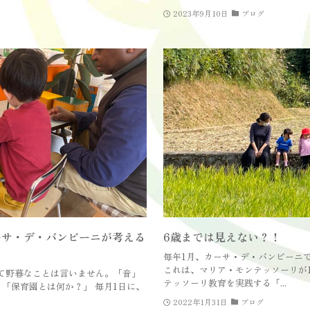
2023年9月10日
ブログ
ーサ・デ・バンビーニが考える
6歳までは見えない？！
毎年1月、カーサ・デ・バンビーニ
これは、マリア・モンテッソーリが1
て野暮なことは言いません。「音」
テッソーリ教育を実践する「...
「保育園とは何か？」 毎月1日に、
2022年1月31日
ブログ