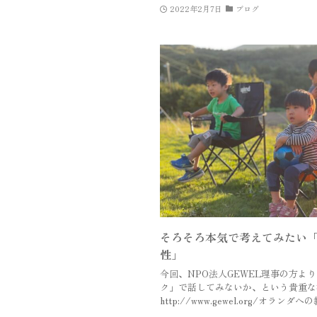
2022年2月7日
ブログ
そろそろ本気で考えてみたい
性」
今回、NPO法人GEWEL理事の方よ
ク」で話してみないか、という貴重な
http://www.gewel.org/オランダへの