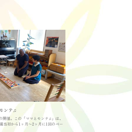
モンテ♫
の開催。この「ママとモンテ♫」は、
開園当初から1ヶ月〜2ヶ月に1回のペー