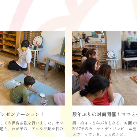
プレゼンテーション！
数年ぶりの対面開催！ママと
しての保育参観を行いました。オン
実に約４〜５年ぶりとなる、対面で
違う、わが子のリアルな活動を目の
2017年のカーサ・デ・バンビーニ
スで行っている、大人のため...