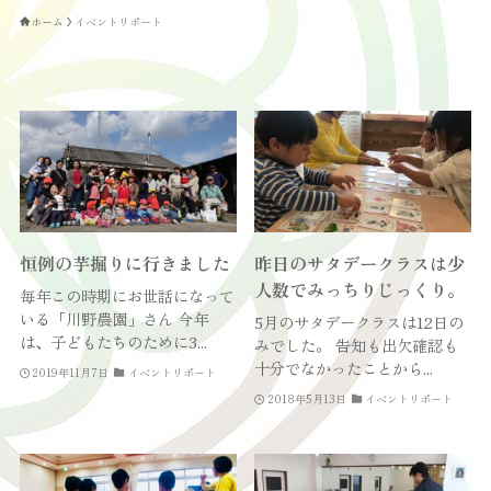
ホーム
イベントリポート
恒例の芋掘りに行きました
昨日のサタデークラスは少
人数でみっちりじっくり。
毎年この時期にお世話になって
いる「川野農園」さん 今年
5月のサタデークラスは12日の
は、子どもたちのために3...
みでした。 告知も出欠確認も
十分でなかったことから...
2019年11月7日
イベントリポート
2018年5月13日
イベントリポート