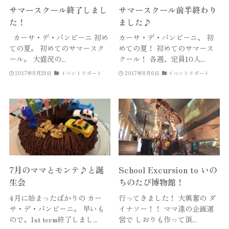
サマースクール終了しまし
サマースクール前半終わり
た！
ました♪
カーサ・デ・バンビーニ 初め
カーサ・デ・バンビーニ、 初
ての夏。 初めてのサマースク
めての夏！ 初めてのサマース
ール。 大盛況の...
クール！ 各週、定員10人...
2017年8月29日
イベントリポート
2017年8月6日
イベントリポート
7月のママとモンテ♪と誕
School Excursion to いの
生会
ちのたび博物館！
4月に始まったばかりの カー
行ってきました！ 大興奮の ダ
サ・デ・バンビーニ。 早いも
イナソー！！ ママ達の企画運
ので、1st term終了しまし...
営で しおりも作って頂...