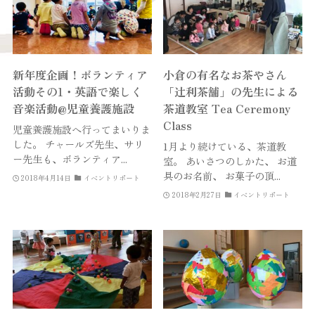
新年度企画！ボランティア
小倉の有名なお茶やさん
活動その1・英語で楽しく
「辻利茶舗」の先生による
音楽活動@児童養護施設
茶道教室 Tea Ceremony
Class
児童養護施設へ行ってまいりま
した。 チャールズ先生、サリ
1月より続けている、茶道教
ー先生も、ボランティア...
室。 あいさつのしかた、 お道
具のお名前、 お菓子の頂...
2018年4月14日
イベントリポート
2018年2月27日
イベントリポート