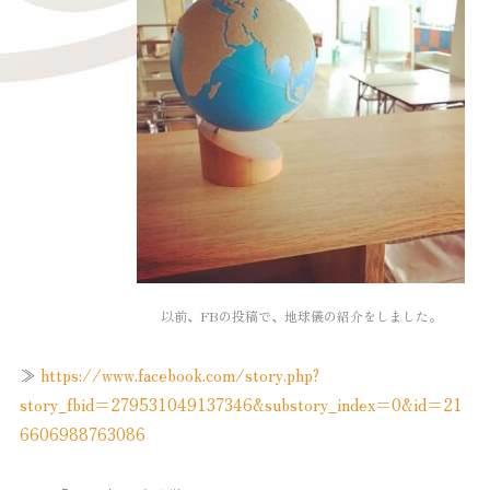
以前、FBの投稿で、地球儀の紹介をしました。
≫
https://www.facebook.com/story.php?
story_fbid=279531049137346&substory_index=0&id=21
6606988763086