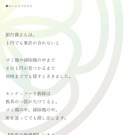
ホーム
ブログ
銀行員さんは、
１円でも集計が合わないと
ゴミ箱や掃除機の中まで
その１円が見つかるまで
何時まででも探すとききました。
モンテッソーリ教師は
教具の一部が欠けてると、
ゴミ箱の中、掃除機の中、
床を這ってでも探し出します。
【秩序の敏感期】にある