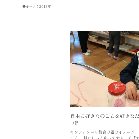
ホーム
2018年
自由に好きなのことを好きな
リ⁇
モンテッソーリ教育の園のイメージ。
てる。 机にじっと座って大人しく「