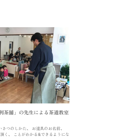
利茶舗」の先生による茶道教室
いさつのしかた、 お道具のお名前、
頂く、 ことがわかる&できるようにな