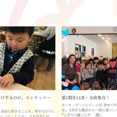
だけするのが、モンテッソー
第1期生14名・全員集合！
カーサ・デ・バンビーニの 初めての
は、 4月の入園式から一緒に過ごし
 自由に好きなことを、好きなだけし
7ヶ月で入園した子、 週2...
おしごと」してる。 うちの子には