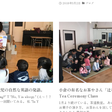
2018年3月2日
ブログ
歳児の自然な英語の発語。
小倉の有名なお茶やさん「辻
Tea Ceremony Class
" T "No, Y is sleepy." (えっ！？
 も一回聞いてみる。 私 "Is Y
1月より続けている、茶道教室。 あ
お菓子の頂き方、 お茶わんを回して