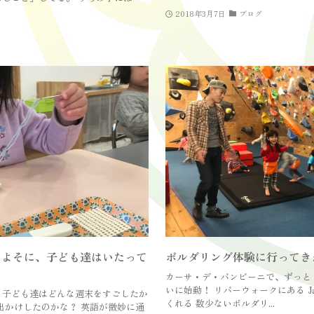
2018年3月7日
ブログ
をよそに、子ども達はいたって
ボルダリング体験に行ってき
カーサ・デ・バンビーニで、ずっと 
いに始動！ リバーウォークにある Ja
 子ども達はどんな週末をすごしたか
くれる 数少ないボルダリ...
出かけしたのかな？ 英語が微妙に通