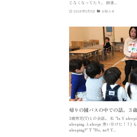
じなくなってたり、 排泄...
2018年3月5日
お知らせ
帰りの園バスの中での話。３
3歳男児(T)との会話。 私 "Is Y sleeping?
sleeping とsleepy 使い分けた！？)
sleeping?" T "No, no!! Y...